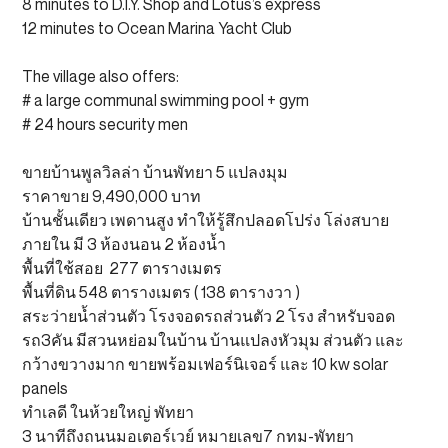
8 minutes to D.I.Y. Shop and Lotus’s express
12 minutes to Ocean Marina Yacht Club
The village also offers:
# a large communal swimming pool + gym
# 24 hours security men
ขายบ้านพูลวิลล่า บ้านพัทยา 5 แปลงมุม
ราคาขาย 9,490,000 บาท
บ้านชั้นเดียว เพดานสูง ทำให้รู้สึกปลอดโปร่ง โล่งสบาย
ภายใน มี 3 ห้องนอน 2 ห้องน้ำ
พื้นที่ใช้สอย 277 ตารางเมตร
พื้นที่ดิน 548 ตารางเมตร ( 138 ตารางวา )
สระว่ายน้ำส่วนตัว โรงจอดรถส่วนตัว 2 โรง สำหรับจอด
รถ3คัน มีสวนหย่อมในบ้าน บ้านแปลงหัวมุม ส่วนตัว และ
กว้างขวางมาก ขายพร้อมเฟอร์นิเจอร์ และ 10 kw solar
panels
ทำเลดี ในห้วยใหญ่ พัทยา
3 นาทีถึงถนนมอเตอร์เวย์ หมายเลข7 กทม-พัทยา