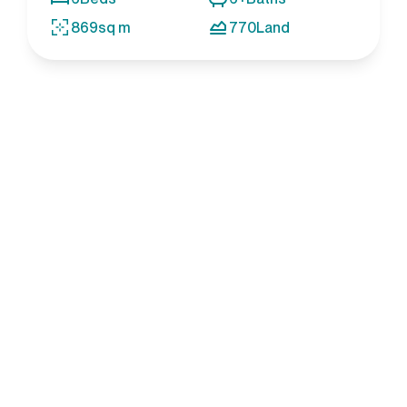
869
sq m
770
Land
KEYSTONE
PROPERTY