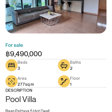
For sale
฿
9,490,000
Beds
Baths
3
2
Area
Floor
277
sq m
1
DESCRIPTION
Pool Villa
Baan Pattaya 5 Hot Deal!