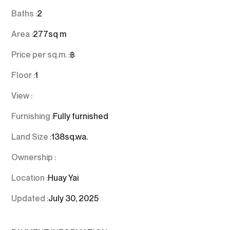
Baths :
2
Area :
277
sq m
Price per sq.m. :
฿
Floor :
1
View :
Furnishing :
Fully furnished
Land Size :
138
sq.wa.
Ownership :
Location :
Huay Yai
Updated :
July 30, 2025