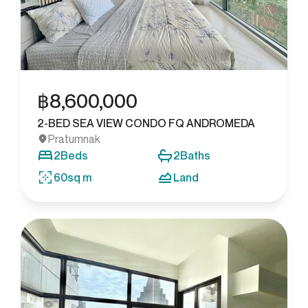
฿
8,600,000
2-BED SEA VIEW CONDO FQ ANDROMEDA
Pratumnak
2
Beds
2
Baths
60
sq m
Land