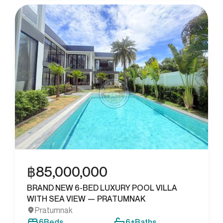
฿
85,000,000
BRAND NEW 6-BED LUXURY POOL VILLA
WITH SEA VIEW — PRATUMNAK
Pratumnak
6
Beds
6+
Baths