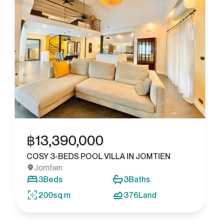
฿
13,390,000
COSY 3-BEDS POOL VILLA IN JOMTIEN
Jomtien
3
Beds
3
Baths
200
sq m
376
Land