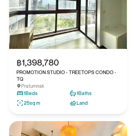
฿
1,398,780
PROMOTION STUDIO - TREETOPS CONDO -
TQ
Pratumnak
1
Beds
1
Baths
25
sq m
Land