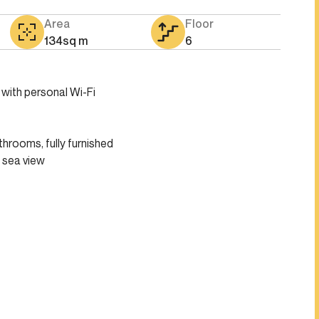
Area
Floor
134
sq m
6
 with personal Wi-Fi
hrooms, fully furnished
y sea view