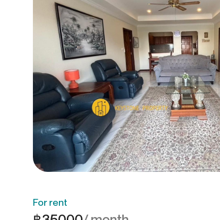
For rent
฿
35000
/ month