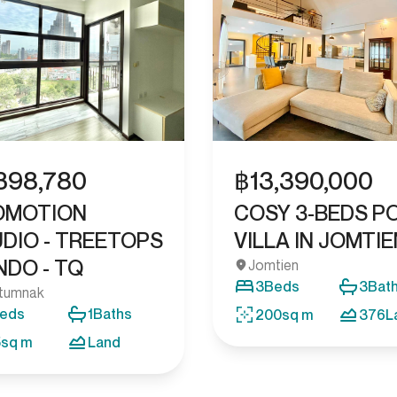
฿
13,390,000
,398,780
COSY 3-BEDS P
OMOTION
VILLA IN JOMTIE
DIO - TREETOPS
DO - TQ
Jomtien
3
Beds
3
Bat
tumnak
eds
1
Baths
200
sq m
376
L
5
sq m
Land