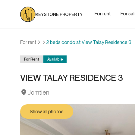
For rent
For sa
KEYSTONE PROPERTY
For rent
2 beds condo at View Talay Residence 3
For Rent
Available
VIEW TALAY RESIDENCE 3
Jomtien
Show all photos