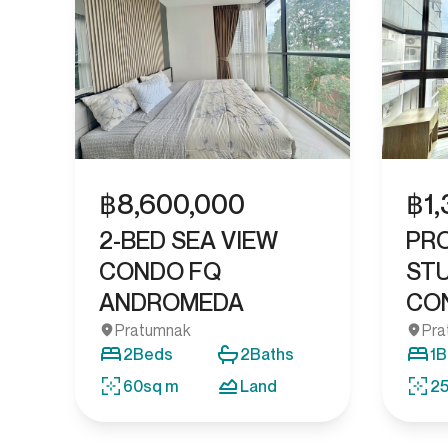
฿
8,600,000
฿
1
2-BED SEA VIEW
PR
CONDO FQ
STU
ANDROMEDA
CON
Pratumnak
Pra
2
Beds
2
Baths
1
B
60
sq m
Land
2