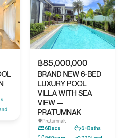
฿
85,000,000
OOL
BRAND NEW 6-BED
N
LUXURY POOL
VILLA WITH SEA
hs
VIEW —
and
PRATUMNAK
Pratumnak
6
Beds
6+
Baths
869
sq m
770
Land