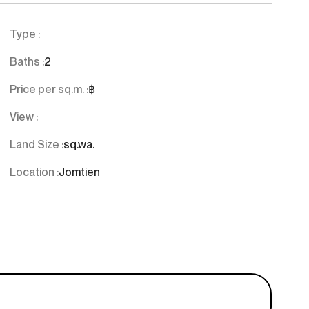
Type :
Baths :
2
Price per sq.m. :
฿
View :
Land Size :
sq.wa.
Location :
Jomtien